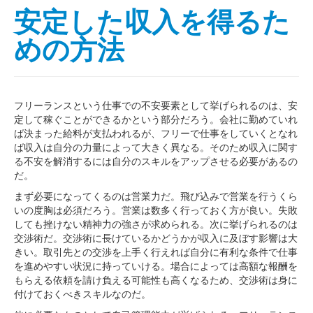
安定した収入を得るた
めの方法
フリーランスという仕事での不安要素として挙げられるのは、安
定して稼ぐことができるかという部分だろう。会社に勤めていれ
ば決まった給料が支払われるが、フリーで仕事をしていくとなれ
ば収入は自分の力量によって大きく異なる。そのため収入に関す
る不安を解消するには自分のスキルをアップさせる必要があるの
だ。
まず必要になってくるのは営業力だ。飛び込みで営業を行うくら
いの度胸は必須だろう。営業は数多く行っておく方が良い。失敗
しても挫けない精神力の強さが求められる。次に挙げられるのは
交渉術だ。交渉術に長けているかどうかが収入に及ぼす影響は大
きい。取引先との交渉を上手く行えれば自分に有利な条件で仕事
を進めやすい状況に持っていける。場合によっては高額な報酬を
もらえる依頼を請け負える可能性も高くなるため、交渉術は身に
付けておくべきスキルなのだ。