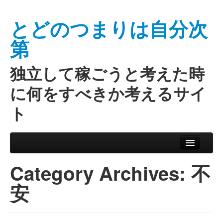
とどのつまりは自分次
第
独立して稼ごうと考えた時
に何をすべきか考えるサイ
ト
Skip to primary content
Skip to secondary content
Main menu
Category Archives:
不
安