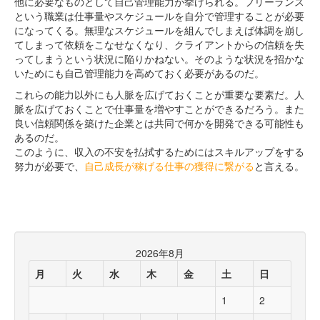
他に必要なものとして自己管理能力が挙げられる。フリーランス
という職業は仕事量やスケジュールを自分で管理することが必要
になってくる。無理なスケジュールを組んでしまえば体調を崩し
てしまって依頼をこなせなくなり、クライアントからの信頼を失
ってしまうという状況に陥りかねない。そのような状況を招かな
いためにも自己管理能力を高めておく必要があるのだ。
これらの能力以外にも人脈を広げておくことが重要な要素だ。人
脈を広げておくことで仕事量を増やすことができるだろう。また
良い信頼関係を築けた企業とは共同で何かを開発できる可能性も
あるのだ。
このように、収入の不安を払拭するためにはスキルアップをする
努力が必要で、
自己成長が稼げる仕事の獲得に繋がる
と言える。
2026年8月
月
火
水
木
金
土
日
1
2